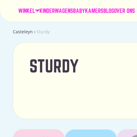
WINKEL
KINDERWAGENS
BABYKAMERS
BLOG
OVER ONS
Casteleyn
Sturdy
STURDY