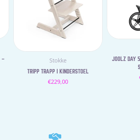
 –
JOOLZ DAY 5
Leverancier:
Stokke
TRIPP TRAPP I KINDERSTOEL
Normale
€229,00
prijs