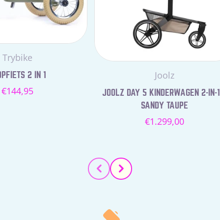
Leverancier:
Trybike
Leverancier:
Joolz
PFIETS 2 IN 1
Normale
€144,95
JOOLZ DAY 5 KINDERWAGEN 2-IN-1
prijs
SANDY TAUPE
Normale
€1.299,00
prijs