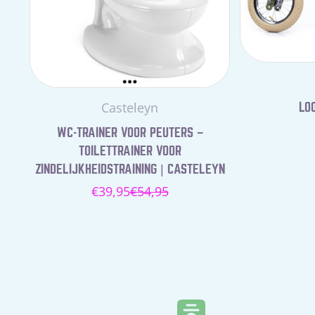
Leverancier:
Casteleyn
LOO
WC-TRAINER VOOR PEUTERS –
TOILETTRAINER VOOR
ZINDELIJKHEIDSTRAINING | CASTELEYN
€39,95
€54,95
Verkoopprijs
Normale
prijs