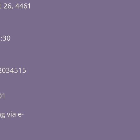
t 26, 4461
7:30
2034515
01
g via e-