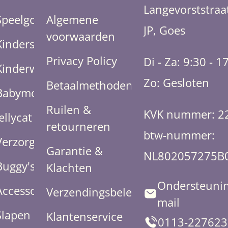
Langevorststraa
Speelgoed
Algemene
JP, Goes
voorwaarden
Kinderstoelen
Privacy Policy
Di - Za: 9:30 - 1
Kinderwagens
Zo: Gesloten
Betaalmethoden
Babymode
Ruilen &
KVK nummer: 2
Jellycat
retourneren
btw-nummer:
Verzorging
Garantie &
NL802057275B
Buggy's
Klachten
Ondersteunin
Accessoires
Verzendingsbeleid
mail
Slapen
Klantenservice
0113-227623