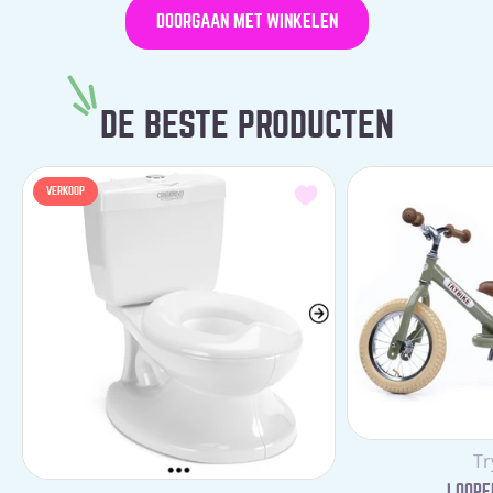
DOORGAAN MET WINKELEN
DE BESTE PRODUCTEN
VERKOOP
Le
Tr
LOOPFI