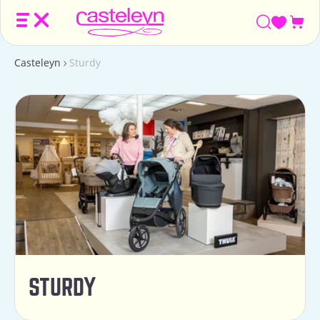
Win
Casteleyn
Sturdy
STURDY