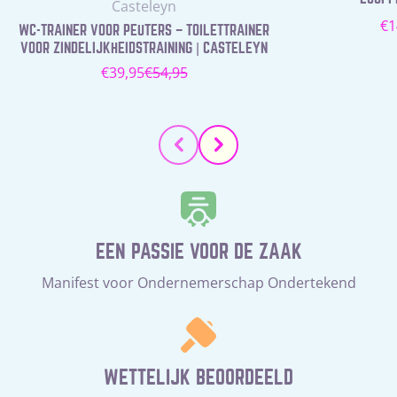
Leverancier:
Casteleyn
N
€1
WC-TRAINER VOOR PEUTERS – TOILETTRAINER
pr
VOOR ZINDELIJKHEIDSTRAINING | CASTELEYN
€39,95
€54,95
Verkoopprijs
Normale
prijs
EEN PASSIE VOOR DE ZAAK
Manifest voor Ondernemerschap Ondertekend
WETTELIJK BEOORDEELD