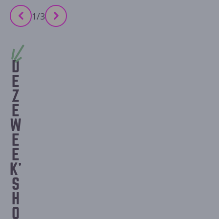
1
/
3
D
E
Z
E
W
E
E
K'
S
H
O