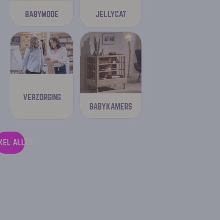
JELLYCAT
BABYMODE
VERZORGING
BABYKAMERS
KEL ALLES