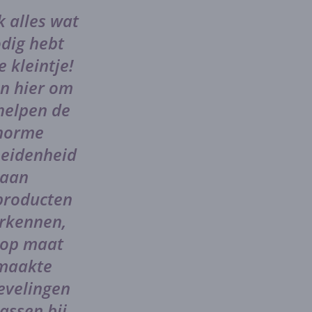
 alles wat
odig hebt
e kleintje!
jn hier om
 helpen de
norme
heidenheid
aan
producten
erkennen,
 op maat
maakte
evelingen
assen bij