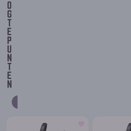
O
G
T
E
P
U
N
T
E
N
NIEUWSTE PRODUCTEN
AANBEVOLEN PRODUCTEN