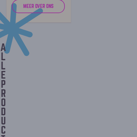
MEER OVER ONS
A
L
L
E
P
R
O
D
U
C