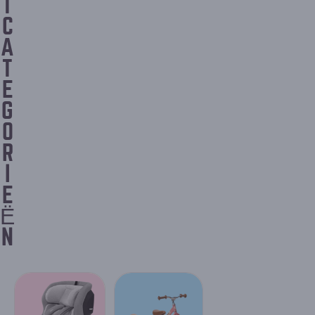
T
C
A
T
E
G
O
R
I
E
Ë
N