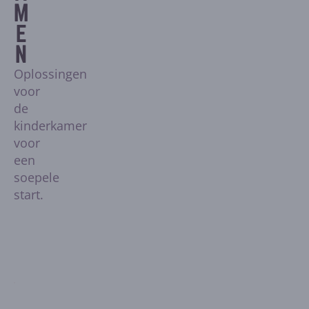
M
E
N
Oplossingen
voor
de
kinderkamer
voor
een
soepele
start.
Leverancier:
Vipack
FORREST COMMODE - 3 LADEN - EIK
Normale
2
3
1
€979,00
prijs