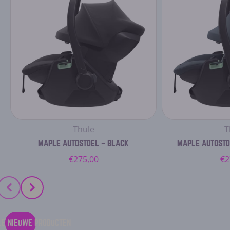
Leverancier:
L
Thule
T
MAPLE AUTOSTOEL – BLACK
MAPLE AUTOSTO
Normale
N
€275,00
€2
prijs
pr
LE NIEUWE PRODUCTEN