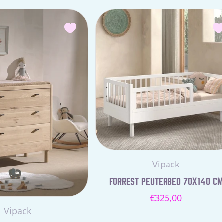
Leverancier:
Vipack
FORREST PEUTERBED 70X140 C
Normale
€325,00
Leverancier:
Vipack
prijs