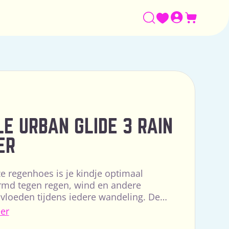
Winkelw
LE URBAN GLIDE 3 RAIN
ER
e regenhoes is je kindje optimaal
md tegen regen, wind en andere
vloeden tijdens iedere wandeling. De
 op maat gemaakt voor maximale
er
ming en b...