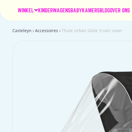
WINKEL
KINDERWAGENS
BABYKAMERS
BLOG
OVER ONS
Casteleyn
Accessoires
Thule Urban Glide 3 rain cover
Ga
naar
productinformatie