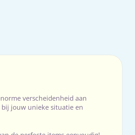
e enorme verscheidenheid aan
ij jouw unieke situatie en
 van de perfecte items eenvoudig!