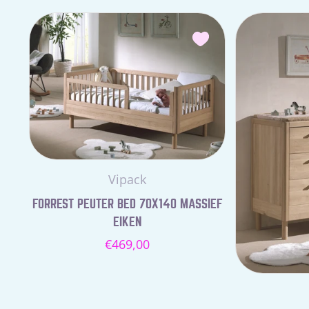
Leverancier:
Vipack
FORREST PEUTER BED 70X140 MASSIEF
EIKEN
Normale
€469,00
prijs