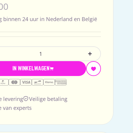
male
00
s
g binnen 24 uur in Nederland en België
lheid
ntal Verlagen Voor Thule Urban Glide 3 Rain Cover
Verhoog Het Aanta
IN WINKELWAGEN
e levering
Veilige betaling
 van experts