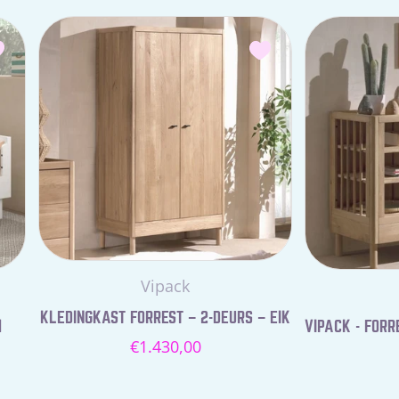
Leverancier:
Vipack
KLEDINGKAST FORREST – 2-DEURS – EIK
M
VIPACK - FORR
Normale
€1.430,00
prijs