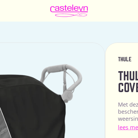
THULE
THU
COV
Met dez
bescher
weersin
hoes is
lees me
bescher