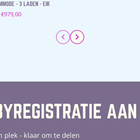
MODE - 3 LADEN - EIK
Normale
€979,00
prijs
YREGISTRATIE AAN
n plek - klaar om te delen