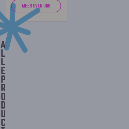
MEER OVER ONS
A
L
L
E
P
R
O
D
U
C