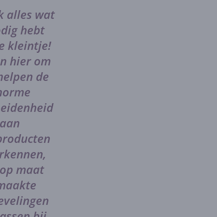
 alles wat
odig hebt
e kleintje!
jn hier om
 helpen de
norme
heidenheid
aan
producten
erkennen,
 op maat
maakte
evelingen
assen bij