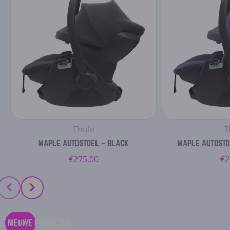
Leverancier:
L
Thule
T
MAPLE AUTOSTOEL – BLACK
MAPLE AUTOSTO
Normale
N
€275,00
€2
prijs
pr
LE NIEUWE PRODUCTEN