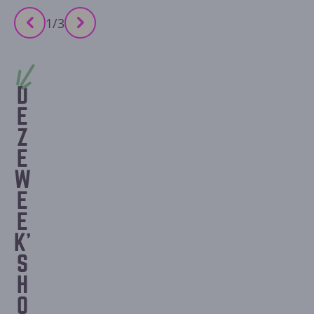
1
/
3
D
E
Z
E
W
E
E
K'
S
H
O