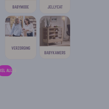
JELLYCAT
BABYMODE
VERZORGING
BABYKAMERS
KEL ALLES