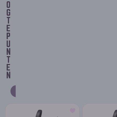
O
G
T
E
P
U
N
T
E
N
NIEUWSTE PRODUCTEN
AANBEVOLEN PRODUCTEN