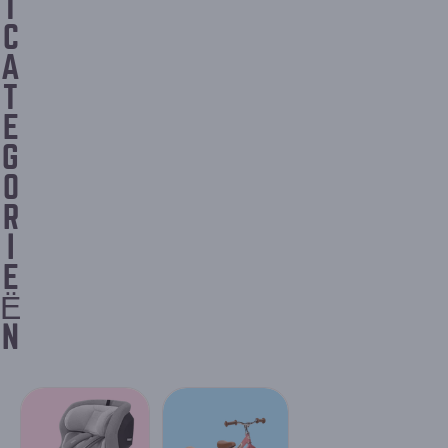
T
C
A
T
E
G
O
R
I
E
Ë
N