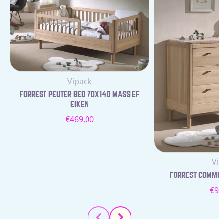
Leverancier:
Vipack
FORREST PEUTER BED 70X140 MASSIEF
EIKEN
Normale
€469,00
prijs
Le
V
FORREST COMMOD
N
€9
pr