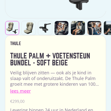
THULE
THULE PALM + VOETENSTEUN
BUNDEL - SOFT BEIGE
Veilig blijven zitten — ook als je kind in
slaap valt of onderuitzakt. De Thule Palm
groeit mee met grotere kinderen van 100
tot 150 cm en is i-Size gecertificeerd
lees meer
(R129/04). Me...
Normale
€299,00
prijs
Levering binnen 24 uur in Nederland en