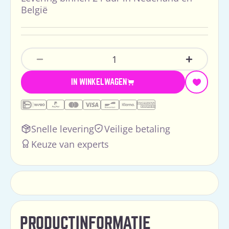
België
Hoeveelheid
Aantal Verlagen Voor Thule Palm + Voetens
Verhoog H
IN WINKELWAGEN
Snelle levering
Veilige betaling
Keuze van experts
PRODUCTINFORMATIE