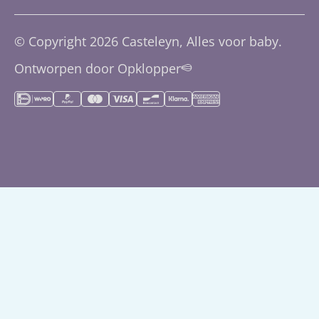
Buggy's
Verzendingsbeleid
Ondersteuning via e-mail
© Copyright 2026 Casteleyn, Alles voor baby.
Accessoires
Klantenservice
0113-227623
Ontworpen door Opklopper
Slapen
Herroepingsrecht
Montessori