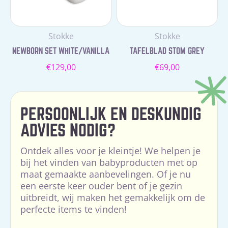
Leverancier:
Leverancier:
Stokke
Stokke
NEWBORN SET WHITE/VANILLA
TAFELBLAD STOM GREY
Normale
Normale
€129,00
€69,00
prijs
prijs
PERSOONLIJK EN DESKUNDIG
ADVIES NODIG?
Ontdek alles voor je kleintje! We helpen je
bij het vinden van babyproducten met op
maat gemaakte aanbevelingen. Of je nu
een eerste keer ouder bent of je gezin
uitbreidt, wij maken het gemakkelijk om de
perfecte items te vinden!