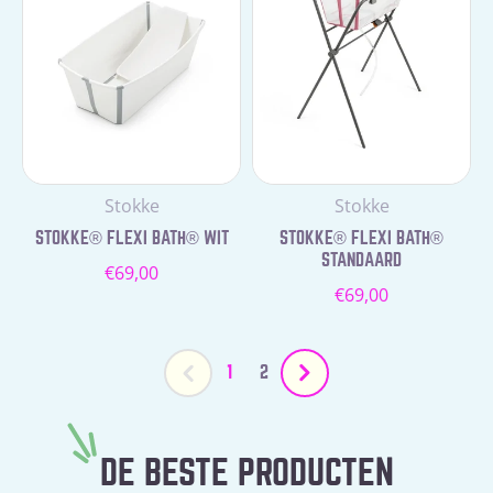
Leverancier:
Leverancier:
Stokke
Stokke
STOKKE® FLEXI BATH® WIT
STOKKE® FLEXI BATH®
STANDAARD
Normale
€69,00
Normale
€69,00
prijs
prijs
1
2
DE BESTE PRODUCTEN