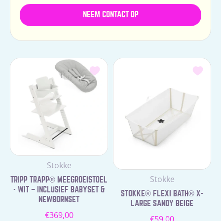
NEEM CONTACT OP
Leverancier:
Stokke
Leverancier:
Stokke
TRIPP TRAPP® MEEGROEISTOEL
- WIT – INCLUSIEF BABYSET &
STOKKE® FLEXI BATH® X-
NEWBORNSET
LARGE SANDY BEIGE
Normale
€369,00
Normale
€59,00