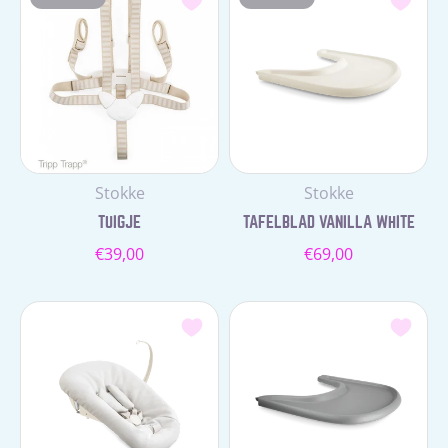
Leverancier:
Leverancier:
Stokke
Stokke
TUIGJE
TAFELBLAD VANILLA WHITE
Normale
Normale
€39,00
€69,00
prijs
prijs