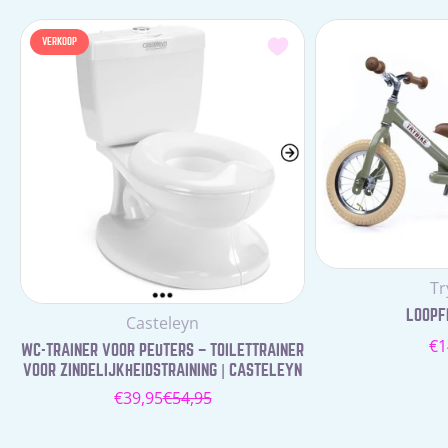
VERKOOP
Le
Tr
LOOPFI
Leverancier:
Casteleyn
N
€1
WC-TRAINER VOOR PEUTERS – TOILETTRAINER
pr
VOOR ZINDELIJKHEIDSTRAINING | CASTELEYN
€39,95
€54,95
Verkoopprijs
Normale
prijs