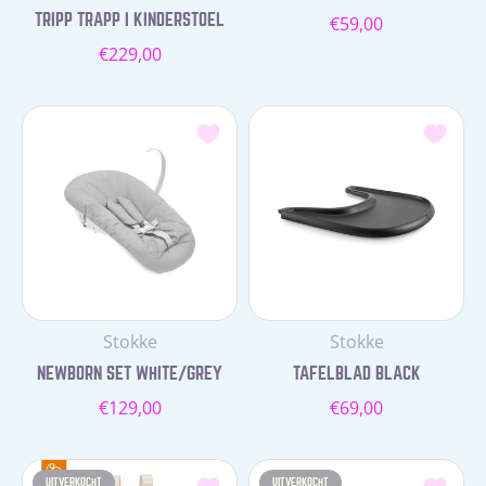
Normale
TRIPP TRAPP I KINDERSTOEL
€59,00
prijs
Normale
€229,00
prijs
Leverancier:
Leverancier:
Stokke
Stokke
NEWBORN SET WHITE/GREY
TAFELBLAD BLACK
Normale
Normale
€129,00
€69,00
prijs
prijs
UITVERKOCHT
UITVERKOCHT