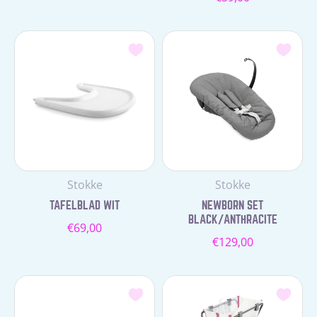
prijs
prijs
Leverancier:
Leverancier:
Stokke
Stokke
TAFELBLAD WIT
NEWBORN SET
BLACK/ANTHRACITE
Normale
€69,00
Normale
€129,00
prijs
prijs