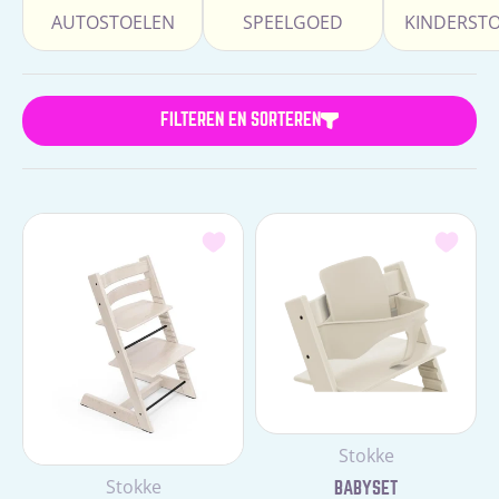
AUTOSTOELEN
SPEELGOED
KINDERST
FILTEREN EN SORTEREN
Leverancier:
Stokke
Leverancier:
Stokke
BABYSET