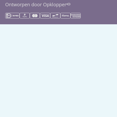
Klantenservice
0113-227623
Ontworpen door Opklopper
Slapen
Herroepingsrecht
Montessori