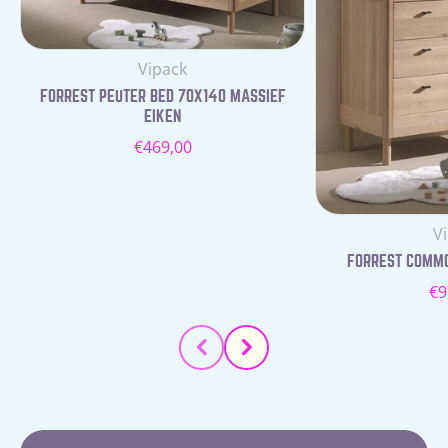
Leverancier:
Vipack
FORREST PEUTER BED 70X140 MASSIEF
EIKEN
Normale
€469,00
prijs
Le
V
FORREST COMMOD
N
€9
pr