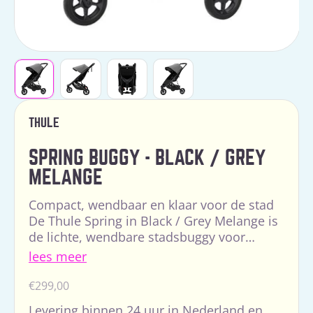
THULE
SPRING BUGGY - BLACK / GREY
MELANGE
Compact, wendbaar en klaar voor de stad
De Thule Spring in Black / Grey Melange is
de lichte, wendbare stadsbuggy voor
ouders die vaak onderweg zijn. Met zijn
lees meer
compacte formaat e...
Normale
€299,00
prijs
Levering binnen 24 uur in Nederland en