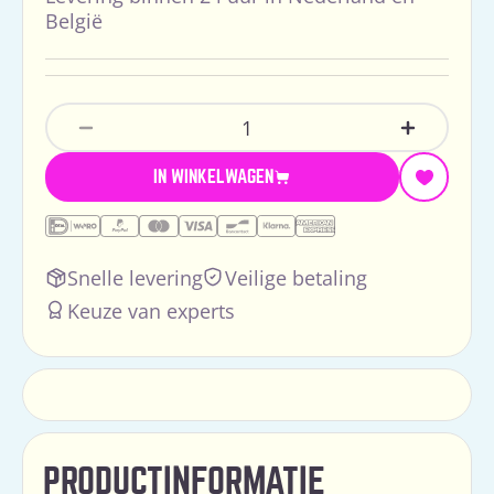
België
Hoeveelheid
Aantal Verlagen Voor Spring Buggy - Black
Verhoog H
IN WINKELWAGEN
Snelle levering
Veilige betaling
Keuze van experts
PRODUCTINFORMATIE