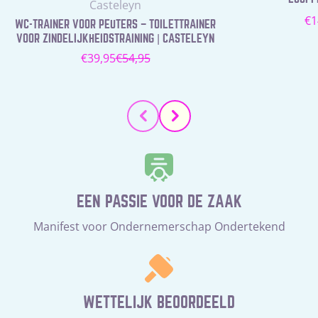
Leverancier:
Casteleyn
N
€1
WC-TRAINER VOOR PEUTERS – TOILETTRAINER
pr
VOOR ZINDELIJKHEIDSTRAINING | CASTELEYN
€39,95
€54,95
Verkoopprijs
Normale
prijs
EEN PASSIE VOOR DE ZAAK
Manifest voor Ondernemerschap Ondertekend
WETTELIJK BEOORDEELD