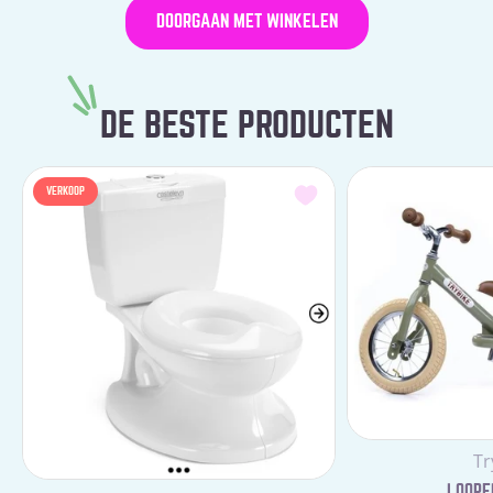
DOORGAAN MET WINKELEN
DE BESTE PRODUCTEN
VERKOOP
Le
Tr
LOOPFI