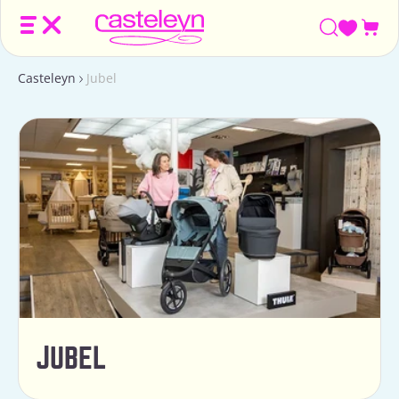
Win
Casteleyn
Jubel
JUBEL