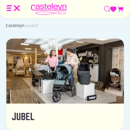
Win
Casteleyn
Jubel
JUBEL