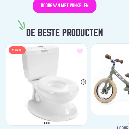
DOORGAAN MET WINKELEN
DE BESTE PRODUCTEN
VERKOOP
Le
Tr
LOOPFI