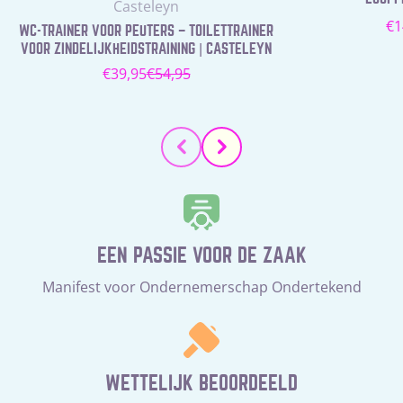
Leverancier:
Casteleyn
N
€1
WC-TRAINER VOOR PEUTERS – TOILETTRAINER
pr
VOOR ZINDELIJKHEIDSTRAINING | CASTELEYN
€39,95
€54,95
Verkoopprijs
Normale
prijs
EEN PASSIE VOOR DE ZAAK
Manifest voor Ondernemerschap Ondertekend
WETTELIJK BEOORDEELD