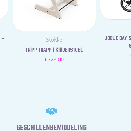
 –
JOOLZ DAY 5
Leverancier:
Stokke
TRIPP TRAPP I KINDERSTOEL
Normale
€229,00
prijs
GESCHILLENBEMIDDELING