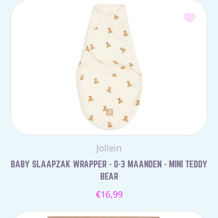
Leverancier:
Jollein
BABY SLAAPZAK WRAPPER - 0-3 MAANDEN - MINI TEDDY
BEAR
Normale
€16,99
prijs