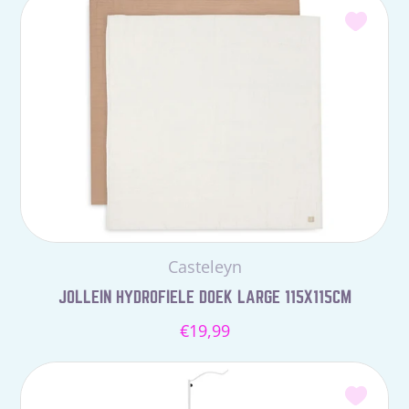
Leverancier:
Casteleyn
JOLLEIN HYDROFIELE DOEK LARGE 115X115CM
Normale
€19,99
prijs