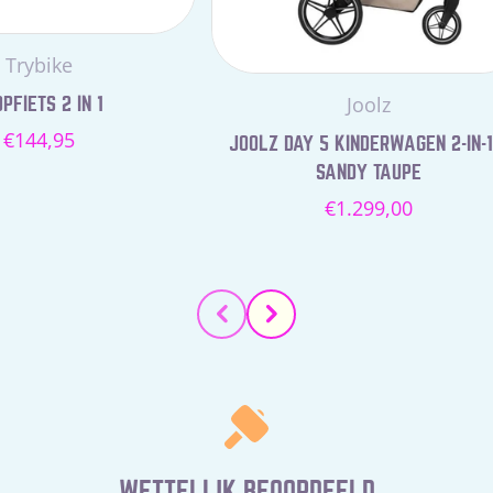
Leverancier:
Trybike
Leverancier:
Joolz
PFIETS 2 IN 1
Normale
€144,95
JOOLZ DAY 5 KINDERWAGEN 2-IN-1
prijs
SANDY TAUPE
Normale
€1.299,00
prijs
WETTELIJK BEOORDEELD