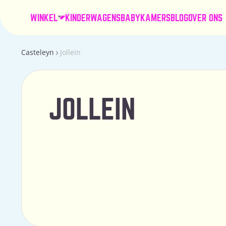
WINKEL
KINDERWAGENS
BABYKAMERS
BLOG
OVER ONS
Casteleyn
Jollein
JOLLEIN