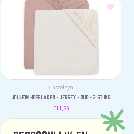
Leverancier:
Casteleyn
JOLLEIN HOESLAKEN - JERSEY - DUO - 2 STUKS
Normale
€11,99
prijs