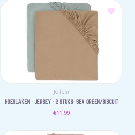
Leverancier:
Jollein
HOESLAKEN - JERSEY - 2 STUKS- SEA GREEN/BISCUIT
Normale
€11,99
prijs