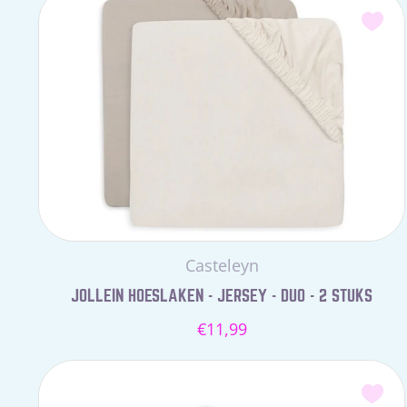
Leverancier:
Casteleyn
JOLLEIN HOESLAKEN - JERSEY - DUO - 2 STUKS
Normale
€11,99
prijs