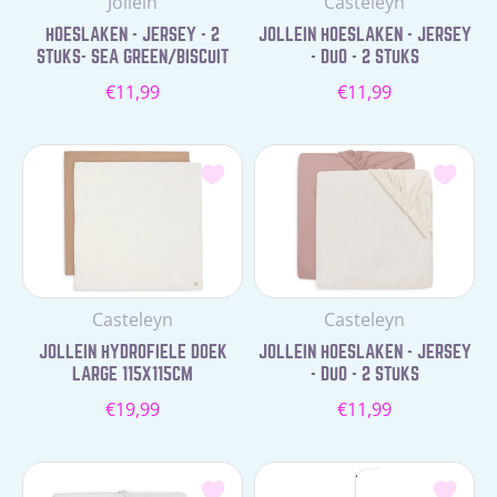
Leverancier:
Leverancier:
Jollein
Casteleyn
HOESLAKEN - JERSEY - 2
JOLLEIN HOESLAKEN - JERSEY
STUKS- SEA GREEN/BISCUIT
- DUO - 2 STUKS
Normale
Normale
€11,99
€11,99
prijs
prijs
Leverancier:
Leverancier:
Casteleyn
Casteleyn
JOLLEIN HYDROFIELE DOEK
JOLLEIN HOESLAKEN - JERSEY
LARGE 115X115CM
- DUO - 2 STUKS
Normale
Normale
€19,99
€11,99
prijs
prijs