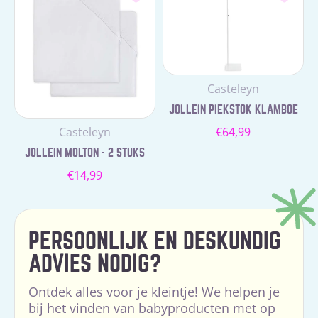
Leverancier:
Casteleyn
JOLLEIN PIEKSTOK KLAMBOE
Normale
Leverancier:
Casteleyn
€64,99
prijs
JOLLEIN MOLTON - 2 STUKS
Normale
€14,99
prijs
PERSOONLIJK EN DESKUNDIG
ADVIES NODIG?
Ontdek alles voor je kleintje! We helpen je
bij het vinden van babyproducten met op