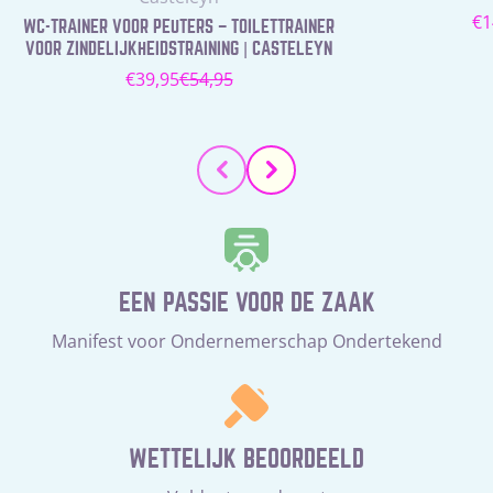
N
€1
WC-TRAINER VOOR PEUTERS – TOILETTRAINER
pr
VOOR ZINDELIJKHEIDSTRAINING | CASTELEYN
€39,95
€54,95
Verkoopprijs
Normale
prijs
EEN PASSIE VOOR DE ZAAK
Manifest voor Ondernemerschap Ondertekend
WETTELIJK BEOORDEELD