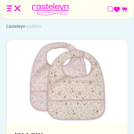
Win
Casteleyn
Jollein