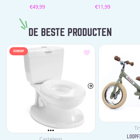
Normale
Normale
€49,99
€11,99
prijs
prijs
DE BESTE PRODUCTEN
VERKOOP
Le
Tr
LOOPFI
Leverancier:
Casteleyn