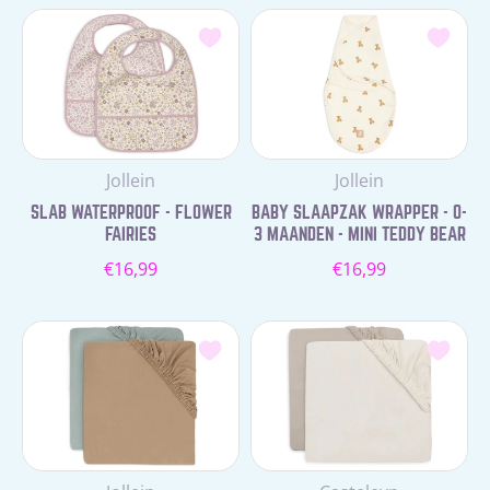
Leverancier:
Leverancier:
Jollein
Jollein
SLAB WATERPROOF - FLOWER
BABY SLAAPZAK WRAPPER - 0-
FAIRIES
3 MAANDEN - MINI TEDDY BEAR
Normale
Normale
€16,99
€16,99
prijs
prijs