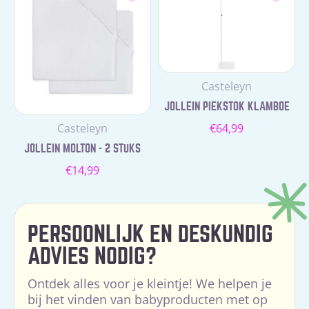
Leverancier:
Casteleyn
JOLLEIN PIEKSTOK KLAMBOE
Normale
Leverancier:
Casteleyn
€64,99
prijs
JOLLEIN MOLTON - 2 STUKS
Normale
€14,99
prijs
PERSOONLIJK EN DESKUNDIG
ADVIES NODIG?
Ontdek alles voor je kleintje! We helpen je
bij het vinden van babyproducten met op