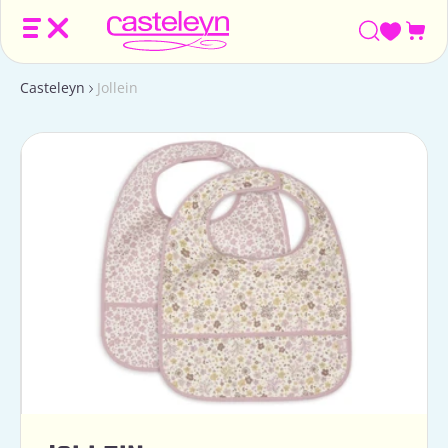
Win
Casteleyn
Jollein