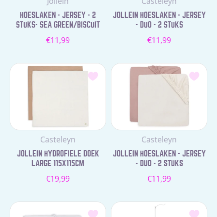
Leverancier:
Leverancier:
Jollein
Casteleyn
HOESLAKEN - JERSEY - 2
JOLLEIN HOESLAKEN - JERSEY
STUKS- SEA GREEN/BISCUIT
- DUO - 2 STUKS
Normale
Normale
€11,99
€11,99
prijs
prijs
Leverancier:
Leverancier:
Casteleyn
Casteleyn
JOLLEIN HYDROFIELE DOEK
JOLLEIN HOESLAKEN - JERSEY
LARGE 115X115CM
- DUO - 2 STUKS
Normale
Normale
€19,99
€11,99
prijs
prijs