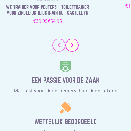
N
€1
WC-TRAINER VOOR PEUTERS – TOILETTRAINER
pr
VOOR ZINDELIJKHEIDSTRAINING | CASTELEYN
€39,95
€54,95
Verkoopprijs
Normale
prijs
EEN PASSIE VOOR DE ZAAK
Manifest voor Ondernemerschap Ondertekend
WETTELIJK BEOORDEELD