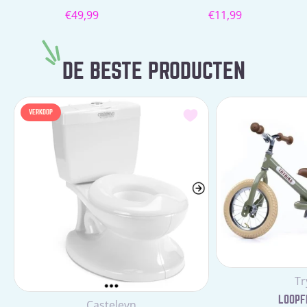
Normale
Normale
€49,99
€11,99
prijs
prijs
DE BESTE PRODUCTEN
VERKOOP
Le
Tr
LOOPFI
Leverancier:
Casteleyn