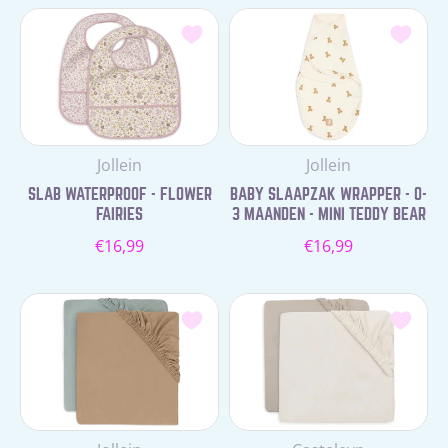
Leverancier:
Leverancier:
Jollein
Jollein
SLAB WATERPROOF - FLOWER
BABY SLAAPZAK WRAPPER - 0-
FAIRIES
3 MAANDEN - MINI TEDDY BEAR
Normale
Normale
€16,99
€16,99
prijs
prijs