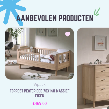
AANBEVOLEN PRODUCTEN
Leverancier:
Vipack
FORREST PEUTER BED 70X140 MASSIEF
EIKEN
Normale
€469,00