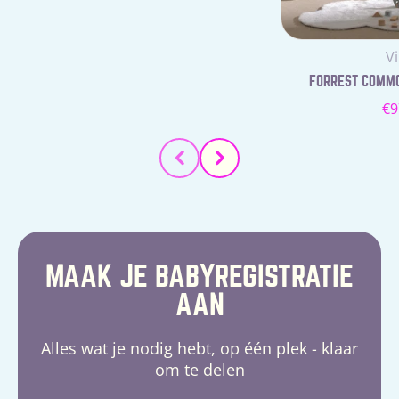
prijs
Le
V
FORREST COMMOD
N
€9
pr
MAAK JE BABYREGISTRATIE
AAN
Alles wat je nodig hebt, op één plek - klaar
om te delen