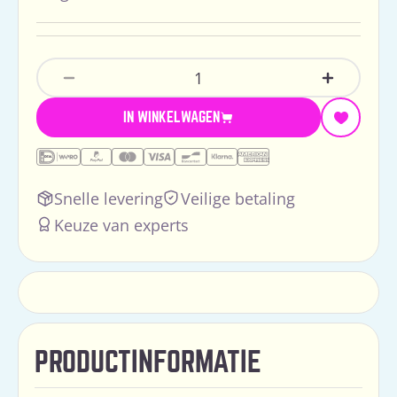
Hoeveelheid
Aantal Verlagen Voor Jellycat Fancy Carp
Verhoog H
IN WINKELWAGEN
Snelle levering
Veilige betaling
Keuze van experts
PRODUCTINFORMATIE