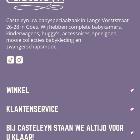
Casteleyn uw babyspeciaalzaak in Lange Vorststraat
26-28 in Goes. Wij hebben complete babykamers,
kinderwagens, buggy's, accessoires, speelgoed,
mooie collecties babykleding en
zwangerschapsmode.
TikTok
Instagram
WINKEL
Autostoelen
KLANTENSERVICE
Speelgoed
Over ons
BIJ CASTELEYN STAAN WE ALTIJD VOOR
Kinderstoelen
U KLAAR!
Algemene voorwaarden