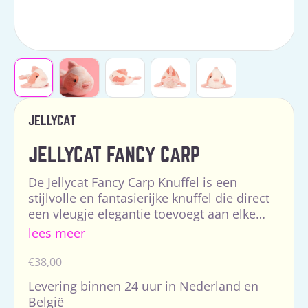
JELLYCAT
JELLYCAT FANCY CARP
De Jellycat Fancy Carp Knuffel is een
stijlvolle en fantasierijke knuffel die direct
een vleugje elegantie toevoegt aan elke
baby- of kinderkamer. Met haar bijzondere
lees meer
uitstralin...
Normale
€38,00
prijs
Levering binnen 24 uur in Nederland en
België