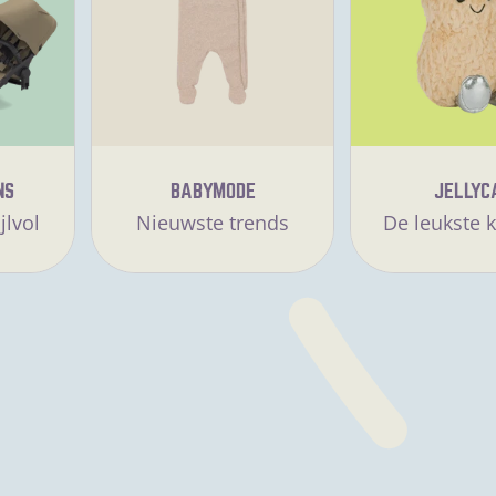
NS
BABYMODE
JELLYC
jlvol
Nieuwste trends
De leukste k