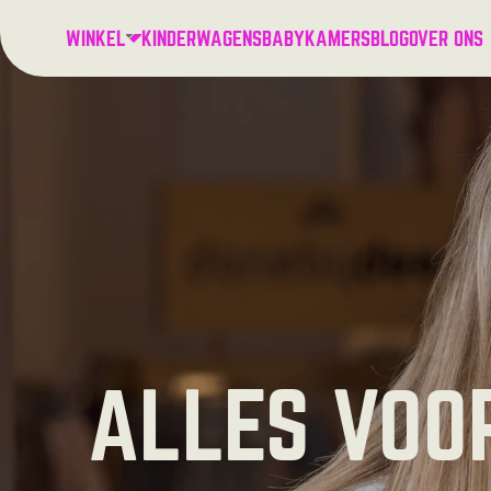
WINKEL
KINDERWAGENS
BABYKAMERS
BLOG
OVER ONS
ALLES VOO