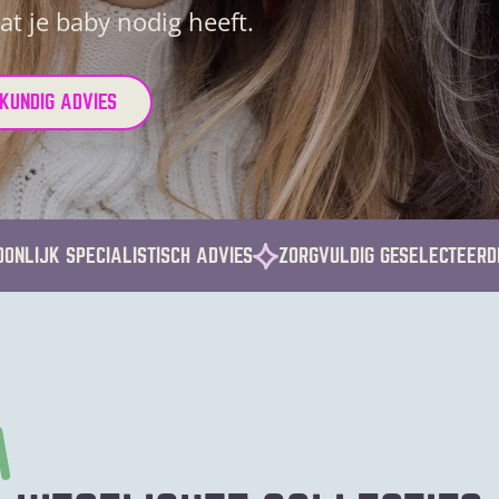
at je baby nodig heeft.
–
A
SKUNDIG ADVIES
l
l
ONLIJK SPECIALISTISCH ADVIES
ZORGVULDIG GESELECTEERD
e
s
v
o