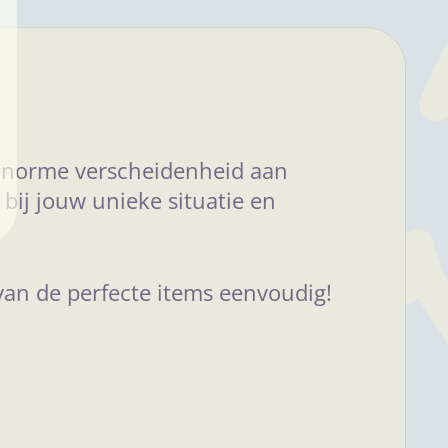
e enorme verscheidenheid aan
ij jouw unieke situatie en
 van de perfecte items eenvoudig!