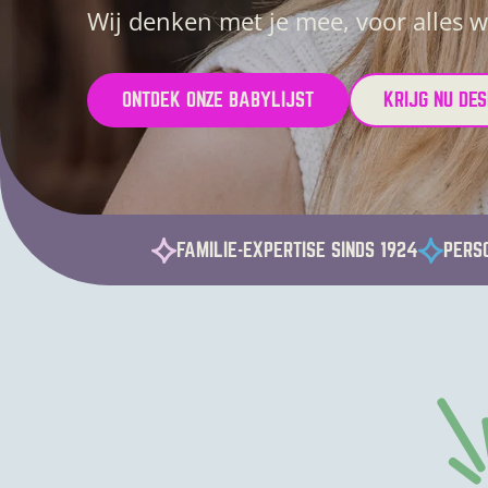
Wij denken met je mee, voor alles w
ONTDEK ONZE BABYLIJST
KRIJG NU DE
FAMILIE-EXPERTISE SINDS 1924
PERSO