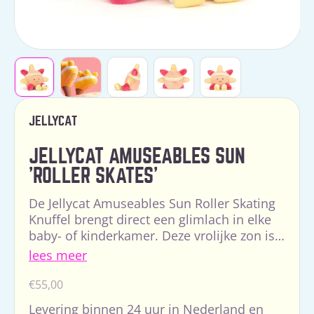
JELLYCAT
JELLYCAT AMUSEABLES SUN
'ROLLER SKATES'
De Jellycat Amuseables Sun Roller Skating
Knuffel brengt direct een glimlach in elke
baby- of kinderkamer. Deze vrolijke zon is
niet zomaar een knuffel, maar een karakter
lees meer
vol fa...
Normale
€55,00
prijs
Levering binnen 24 uur in Nederland en