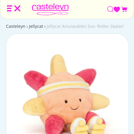
Win
Casteleyn
Jellycat
Jellycat Amuseables Sun 'Roller Skates'
Ga
naar
productinformatie