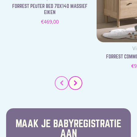
FORREST PEUTER BED 70X140 MASSIEF
EIKEN
Normale
€469,00
prijs
Le
V
FORREST COMMOD
N
€9
pr
MAAK JE BABYREGISTRATIE
AAN