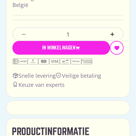
België
Hoeveelheid
Aantal Verlagen Voor Jellycat Amuseables
Verhoog H
IN WINKELWAGEN
Snelle levering
Veilige betaling
Keuze van experts
PRODUCTINFORMATIE