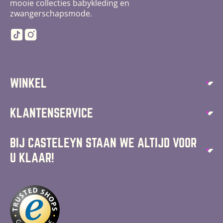
mooie collecties babykleding en
zwangerschapsmode.
TikTok
Instagram
WINKEL
Autostoelen
KLANTENSERVICE
Speelgoed
Over ons
BIJ CASTELEYN STAAN WE ALTIJD VOOR
Kinderstoelen
U KLAAR!
Algemene voorwaarden
Kinderwagens
Langevorststraat 26, 4461 JP, Goes
Privacy Policy
Babymode
Di - Za: 9:30 - 17:30
Betaalmethoden
Zo: Gesloten
Jellycat