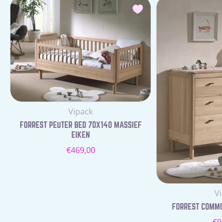
Leverancier:
Vipack
FORREST PEUTER BED 70X140 MASSIEF
EIKEN
Normale
€469,00
prijs
Le
V
FORREST COMMOD
N
€9