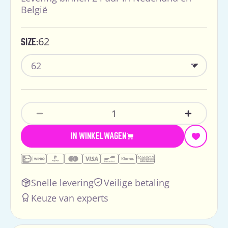
België
62
SIZE:
Hoeveelheid
Aantal Verlagen Voor Feetje Premium Pyj
Verhoog H
IN WINKELWAGEN
Snelle levering
Veilige betaling
Keuze van experts