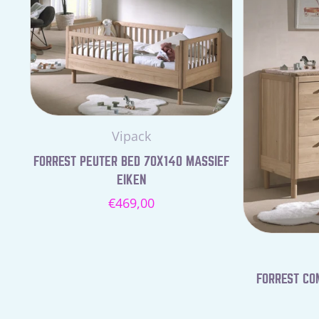
Leverancier:
Vipack
FORREST PEUTER BED 70X140 MASSIEF
EIKEN
Normale
€469,00
prijs
FORREST COM