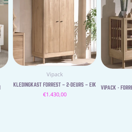
Leverancier:
Vipack
KLEDINGKAST FORREST – 2-DEURS – EIK
M
VIPACK - FORR
Normale
€1.430,00
prijs