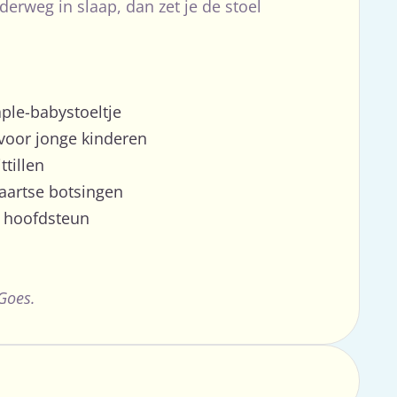
onderweg in slaap, dan zet je de stoel
aple-babystoeltje
 voor jonge kinderen
ttillen
aartse botsingen
 hoofdsteun
 Goes.