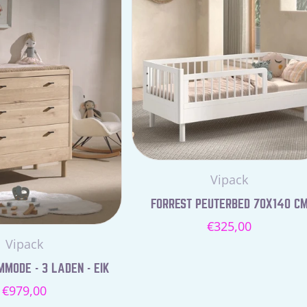
Leverancier:
Vipack
FORREST PEUTERBED 70X140 C
Normale
€325,00
Leverancier:
Vipack
prijs
MODE - 3 LADEN - EIK
Normale
€979,00