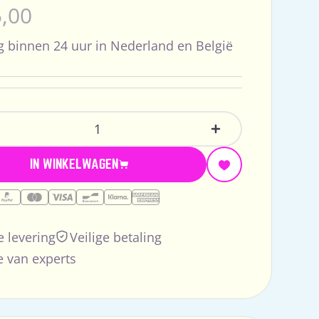
male
,00
s
g binnen 24 uur in Nederland en België
lheid
ntal Verlagen Voor Elm Autostoel - Donkerblauw
Verhoog Het Aant
IN WINKELWAGEN
e levering
Veilige betaling
 van experts