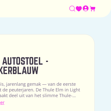
Winkelw
 AUTOSTOEL -
KERBLAUW
is, jarenlang gemak — van de eerste
ot de peuterjaren. De Thule Elm in Light
akt deel uit van het slimme Thule-
elconcept: zowel het Maple-babystoelt...
er