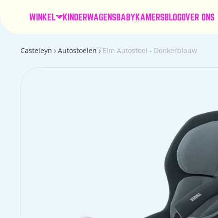
WINKEL
KINDERWAGENS
BABYKAMERS
BLOG
OVER ONS
Casteleyn
Autostoelen
Elm Autostoel - Donkerblauw
Ga
naar
productinformatie