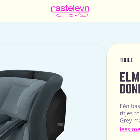
THULE
ELM
DON
Eén bas
ritjes t
Grey ma
autosto
lees me