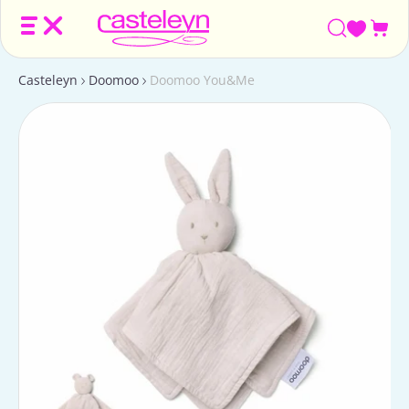
Win
Casteleyn
Doomoo
Doomoo You&Me
Ga
naar
productinformatie