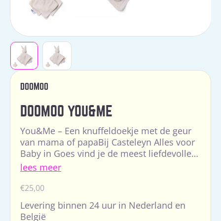
DOOMOO
DOOMOO YOU&ME
You&Me – Een knuffeldoekje met de geur
van mama of papaBij Casteleyn Alles voor
Baby in Goes vind je de meest liefdevolle
en doordachte babyproducten. De You&Me
lees meer
is een u...
Normale
€25,00
prijs
Levering binnen 24 uur in Nederland en
België