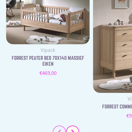
Leverancier:
Vipack
FORREST PEUTER BED 70X140 MASSIEF
EIKEN
Normale
€469,00
prijs
Le
V
FORREST COMMOD
N
€9
pr