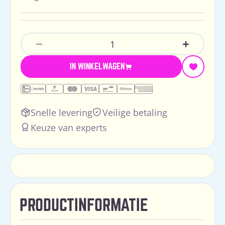
Hoeveelheid
Aantal Verlagen Voor Doomoo You&amp;
Verhoog 
IN WINKELWAGEN
Snelle levering
Veilige betaling
Keuze van experts
PRODUCTINFORMATIE