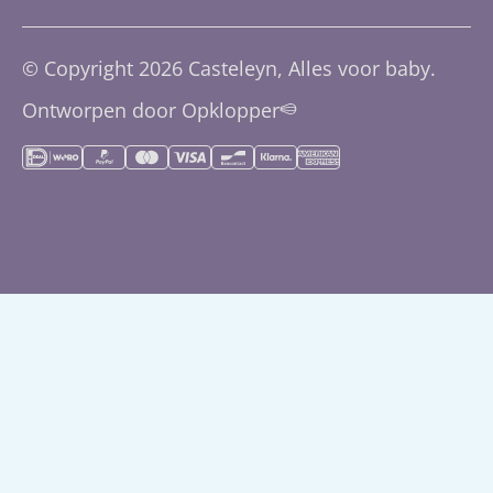
Buggy's
Verzendingsbeleid
Ondersteuning via e-mail
© Copyright 2026 Casteleyn, Alles voor baby.
Accessoires
Klantenservice
0113-227623
Ontworpen door Opklopper
Slapen
Herroepingsrecht
Montessori