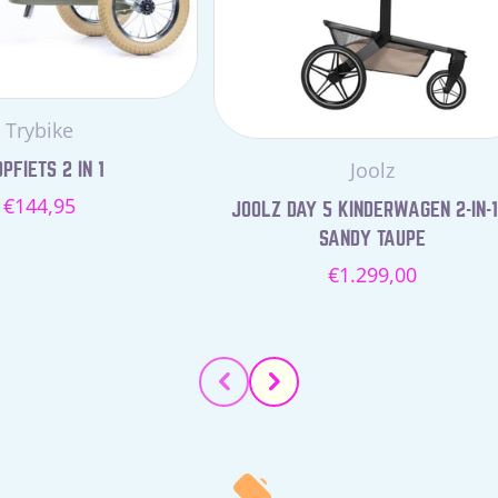
Leverancier:
Trybike
Leverancier:
Joolz
PFIETS 2 IN 1
Normale
€144,95
JOOLZ DAY 5 KINDERWAGEN 2-IN-1
prijs
SANDY TAUPE
Normale
€1.299,00
prijs