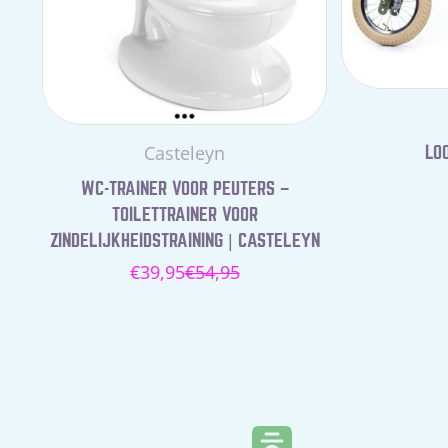
Leverancier:
Casteleyn
LOO
WC-TRAINER VOOR PEUTERS –
TOILETTRAINER VOOR
ZINDELIJKHEIDSTRAINING | CASTELEYN
€39,95
€54,95
Verkoopprijs
Normale
prijs