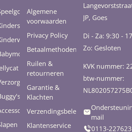
Langevorststraa
Speelgoed
Algemene
JP, Goes
voorwaarden
Kinderstoelen
Privacy Policy
Di - Za: 9:30 - 1
Kinderwagens
Zo: Gesloten
Betaalmethoden
Babymode
Ruilen &
KVK nummer: 2
Jellycat
retourneren
btw-nummer:
Verzorging
Garantie &
NL802057275B
Buggy's
Klachten
Ondersteunin
Accessoires
Verzendingsbeleid
mail
Slapen
Klantenservice
0113-227623