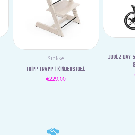
 –
JOOLZ DAY 5
Leverancier:
Stokke
TRIPP TRAPP I KINDERSTOEL
Normale
€229,00
prijs