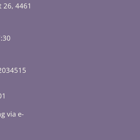
t 26, 4461
7:30
2034515
01
g via e-