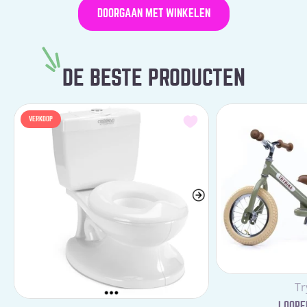
DOORGAAN MET WINKELEN
DE BESTE PRODUCTEN
VERKOOP
Le
Tr
LOOPFI