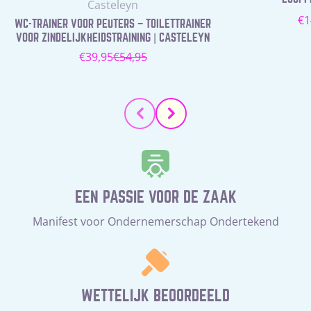
Leverancier:
Casteleyn
N
€1
WC-TRAINER VOOR PEUTERS – TOILETTRAINER
pr
VOOR ZINDELIJKHEIDSTRAINING | CASTELEYN
€39,95
€54,95
Verkoopprijs
Normale
prijs
EEN PASSIE VOOR DE ZAAK
Manifest voor Ondernemerschap Ondertekend
WETTELIJK BEOORDEELD