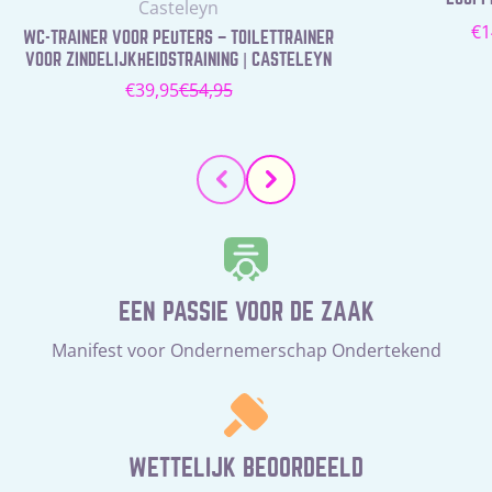
Leverancier:
Casteleyn
N
€1
WC-TRAINER VOOR PEUTERS – TOILETTRAINER
pr
VOOR ZINDELIJKHEIDSTRAINING | CASTELEYN
€39,95
€54,95
Verkoopprijs
Normale
prijs
EEN PASSIE VOOR DE ZAAK
Manifest voor Ondernemerschap Ondertekend
WETTELIJK BEOORDEELD