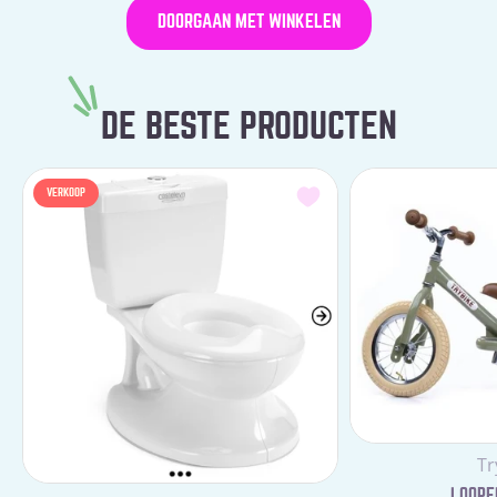
DOORGAAN MET WINKELEN
DE BESTE PRODUCTEN
VERKOOP
Le
Tr
LOOPFI