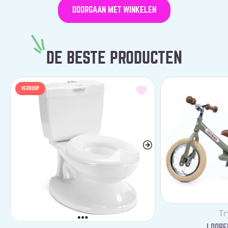
DOORGAAN MET WINKELEN
DE BESTE PRODUCTEN
VERKOOP
Le
Tr
LOOPFI