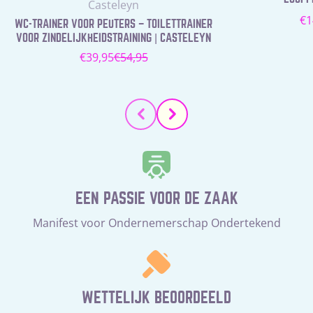
Leverancier:
Casteleyn
N
€1
WC-TRAINER VOOR PEUTERS – TOILETTRAINER
pr
VOOR ZINDELIJKHEIDSTRAINING | CASTELEYN
€39,95
€54,95
Verkoopprijs
Normale
prijs
EEN PASSIE VOOR DE ZAAK
Manifest voor Ondernemerschap Ondertekend
WETTELIJK BEOORDEELD