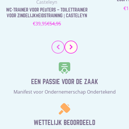
Leverancier:
Casteleyn
N
€1
WC-TRAINER VOOR PEUTERS – TOILETTRAINER
pr
VOOR ZINDELIJKHEIDSTRAINING | CASTELEYN
€39,95
€54,95
Verkoopprijs
Normale
prijs
EEN PASSIE VOOR DE ZAAK
Manifest voor Ondernemerschap Ondertekend
WETTELIJK BEOORDEELD