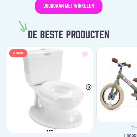
DOORGAAN MET WINKELEN
DE BESTE PRODUCTEN
VERKOOP
Le
Tr
LOOPFI