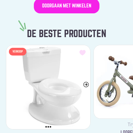
DOORGAAN MET WINKELEN
DE BESTE PRODUCTEN
VERKOOP
Le
Tr
LOOPFI