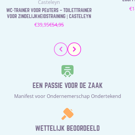
Leverancier:
Casteleyn
N
€1
WC-TRAINER VOOR PEUTERS – TOILETTRAINER
pr
VOOR ZINDELIJKHEIDSTRAINING | CASTELEYN
€39,95
€54,95
Verkoopprijs
Normale
prijs
EEN PASSIE VOOR DE ZAAK
Manifest voor Ondernemerschap Ondertekend
WETTELIJK BEOORDEELD