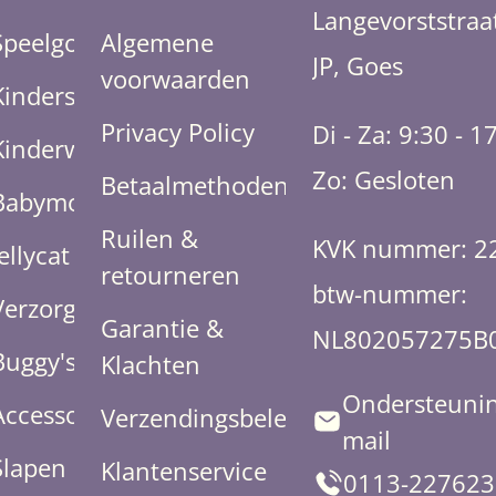
Langevorststraa
Speelgoed
Algemene
JP, Goes
voorwaarden
Kinderstoelen
Privacy Policy
Di - Za: 9:30 - 1
Kinderwagens
Zo: Gesloten
Betaalmethoden
Babymode
Ruilen &
KVK nummer: 2
Jellycat
retourneren
btw-nummer:
Verzorging
Garantie &
NL802057275B
Buggy's
Klachten
Ondersteunin
Accessoires
Verzendingsbeleid
mail
Slapen
Klantenservice
0113-227623