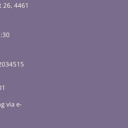
t 26, 4461
7:30
2034515
01
g via e-