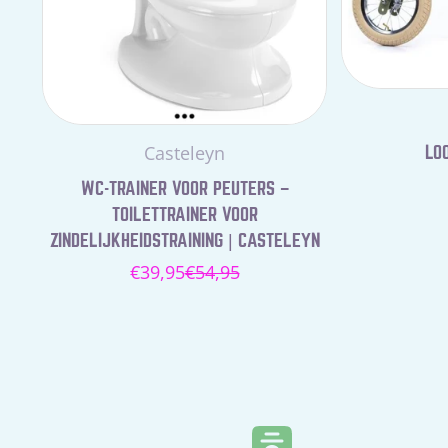
Leverancier:
Casteleyn
LOO
WC-TRAINER VOOR PEUTERS –
TOILETTRAINER VOOR
ZINDELIJKHEIDSTRAINING | CASTELEYN
€39,95
€54,95
Verkoopprijs
Normale
prijs