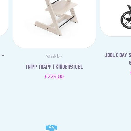
 –
JOOLZ DAY 5
Leverancier:
Stokke
TRIPP TRAPP I KINDERSTOEL
Normale
€229,00
prijs