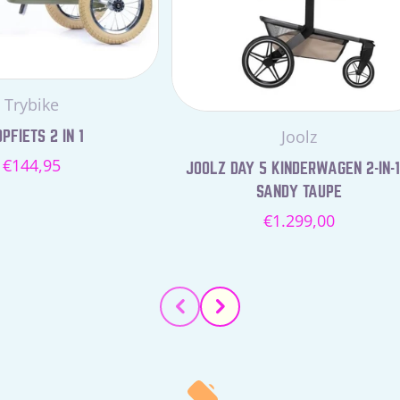
Leverancier:
Trybike
Leverancier:
Joolz
PFIETS 2 IN 1
Normale
€144,95
JOOLZ DAY 5 KINDERWAGEN 2-IN-1
prijs
SANDY TAUPE
Normale
€1.299,00
prijs