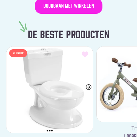
DOORGAAN MET WINKELEN
DE BESTE PRODUCTEN
VERKOOP
Le
Tr
LOOPFI