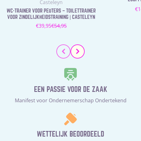
Leverancier:
Casteleyn
N
€1
WC-TRAINER VOOR PEUTERS – TOILETTRAINER
pr
VOOR ZINDELIJKHEIDSTRAINING | CASTELEYN
€39,95
€54,95
Verkoopprijs
Normale
prijs
EEN PASSIE VOOR DE ZAAK
Manifest voor Ondernemerschap Ondertekend
WETTELIJK BEOORDEELD