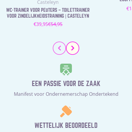
Leverancier:
Casteleyn
N
€1
WC-TRAINER VOOR PEUTERS – TOILETTRAINER
pr
VOOR ZINDELIJKHEIDSTRAINING | CASTELEYN
€39,95
€54,95
Verkoopprijs
Normale
prijs
EEN PASSIE VOOR DE ZAAK
Manifest voor Ondernemerschap Ondertekend
WETTELIJK BEOORDEELD