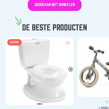
DOORGAAN MET WINKELEN
DE BESTE PRODUCTEN
VERKOOP
Le
Tr
LOOPFI