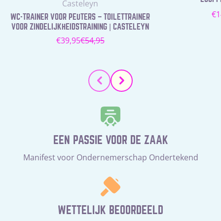
Leverancier:
Casteleyn
N
€1
WC-TRAINER VOOR PEUTERS – TOILETTRAINER
pr
VOOR ZINDELIJKHEIDSTRAINING | CASTELEYN
€39,95
€54,95
Verkoopprijs
Normale
prijs
EEN PASSIE VOOR DE ZAAK
Manifest voor Ondernemerschap Ondertekend
WETTELIJK BEOORDEELD