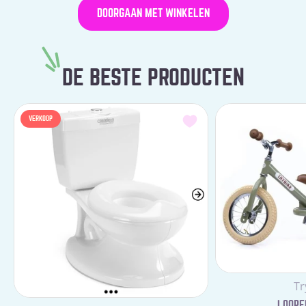
DOORGAAN MET WINKELEN
DE BESTE PRODUCTEN
VERKOOP
Le
Tr
LOOPFI