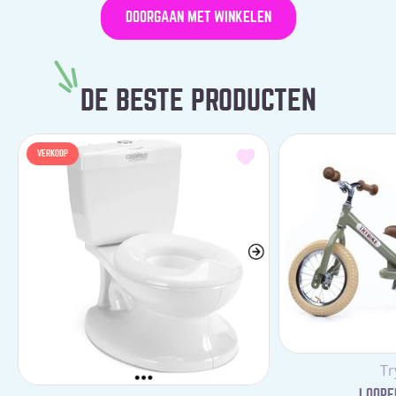
DOORGAAN MET WINKELEN
DE BESTE PRODUCTEN
VERKOOP
Le
Tr
LOOPFI