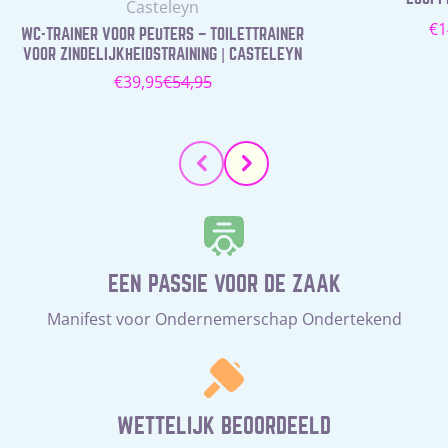
Leverancier:
Casteleyn
N
€1
WC-TRAINER VOOR PEUTERS – TOILETTRAINER
pr
VOOR ZINDELIJKHEIDSTRAINING | CASTELEYN
€39,95
€54,95
Verkoopprijs
Normale
prijs
EEN PASSIE VOOR DE ZAAK
Manifest voor Ondernemerschap Ondertekend
WETTELIJK BEOORDEELD