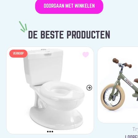
DOORGAAN MET WINKELEN
DE BESTE PRODUCTEN
VERKOOP
Le
Tr
LOOPFI