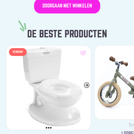
DOORGAAN MET WINKELEN
DE BESTE PRODUCTEN
VERKOOP
Le
Tr
LOOPFI