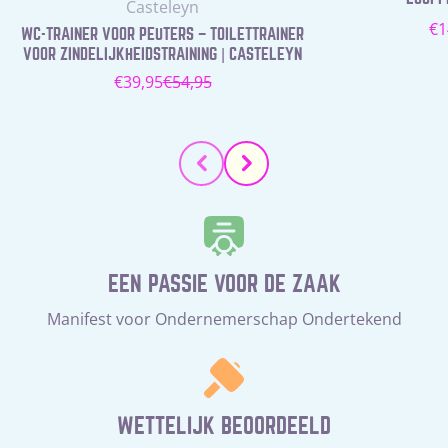
Leverancier:
Casteleyn
N
€1
WC-TRAINER VOOR PEUTERS – TOILETTRAINER
pr
VOOR ZINDELIJKHEIDSTRAINING | CASTELEYN
€39,95
€54,95
Verkoopprijs
Normale
prijs
EEN PASSIE VOOR DE ZAAK
Manifest voor Ondernemerschap Ondertekend
WETTELIJK BEOORDEELD