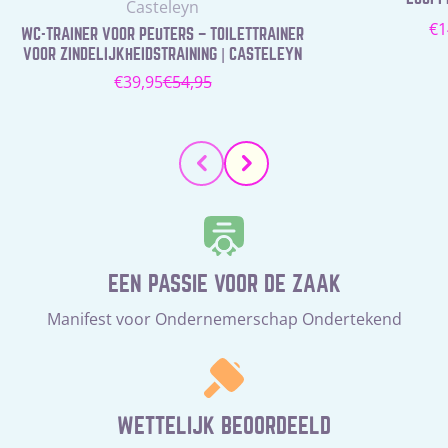
Leverancier:
Casteleyn
N
€1
WC-TRAINER VOOR PEUTERS – TOILETTRAINER
pr
VOOR ZINDELIJKHEIDSTRAINING | CASTELEYN
€39,95
€54,95
Verkoopprijs
Normale
prijs
EEN PASSIE VOOR DE ZAAK
Manifest voor Ondernemerschap Ondertekend
WETTELIJK BEOORDEELD