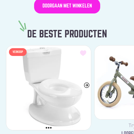
DOORGAAN MET WINKELEN
DE BESTE PRODUCTEN
VERKOOP
Le
Tr
LOOPFI