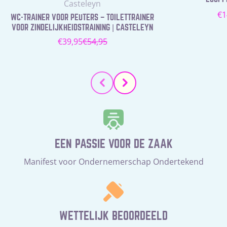
Leverancier:
Casteleyn
N
€1
WC-TRAINER VOOR PEUTERS – TOILETTRAINER
pr
VOOR ZINDELIJKHEIDSTRAINING | CASTELEYN
€39,95
€54,95
Verkoopprijs
Normale
prijs
EEN PASSIE VOOR DE ZAAK
Manifest voor Ondernemerschap Ondertekend
WETTELIJK BEOORDEELD