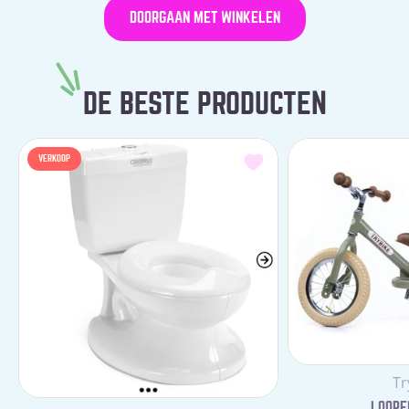
DOORGAAN MET WINKELEN
DE BESTE PRODUCTEN
VERKOOP
Le
Tr
LOOPFI