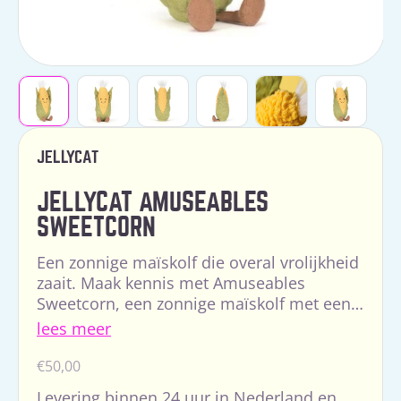
JELLYCAT
JELLYCAT AMUSEABLES
SWEETCORN
Een zonnige maïskolf die overal vrolijkheid
zaait. Maak kennis met Amuseables
Sweetcorn, een zonnige maïskolf met een
aanstekelijk goed humeur. In zijn
lees meer
frisgroene bladeren en me...
Normale
€50,00
prijs
Levering binnen 24 uur in Nederland en