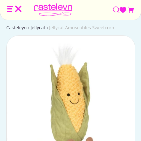
Win
Casteleyn
Jellycat
Jellycat Amuseables Sweetcorn
Ga
naar
productinformatie