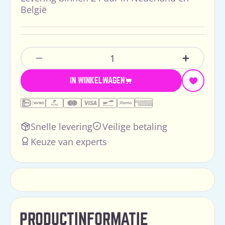
België
Hoeveelheid
Aantal Verlagen Voor Jellycat Amuseables
Verhoog H
IN WINKELWAGEN
Snelle levering
Veilige betaling
Keuze van experts
PRODUCTINFORMATIE