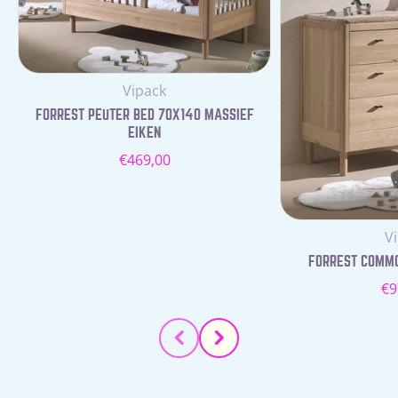
Leverancier:
Vipack
FORREST PEUTER BED 70X140 MASSIEF
EIKEN
Normale
€469,00
prijs
Le
V
FORREST COMMOD
N
€9
pr