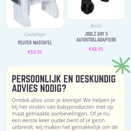
Leverancier:
Joolz
Leverancier:
Casteleyn
JOOLZ DAY 5
AUTOSTOELADAPTERS
PEUTER WASTAFEL
Normale
€48,95
Normale
€59,95
prijs
prijs
PERSOONLIJK EN DESKUNDIG
ADVIES NODIG?
Ontdek alles voor je kleintje! We helpen je
bij het vinden van babyproducten met op
maat gemaakte aanbevelingen. Of je nu
een eerste keer ouder bent of je gezin
uitbreidt, wij maken het gemakkelijk om de