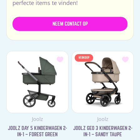
perfecte items te vinden!
NEEM CONTACT OP
VERKOOP
Leverancier:
Leverancier:
Joolz
Joolz
JOOLZ DAY 5 KINDERWAGEN 2-
JOOLZ GEO 3 KINDERWAGEN 2-
IN-1 – FOREST GREEN
IN-1 – SANDY TAUPE