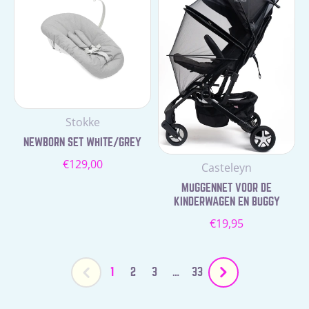
Leverancier:
Stokke
NEWBORN SET WHITE/GREY
Normale
€129,00
Leverancier:
Casteleyn
prijs
MUGGENNET VOOR DE
KINDERWAGEN EN BUGGY
Normale
€19,95
prijs
1
2
3
…
33