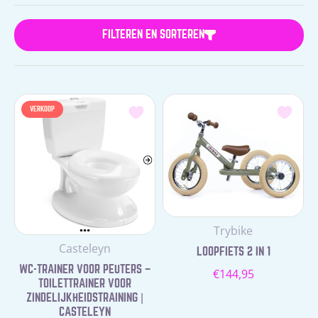
FILTEREN EN SORTEREN
VERKOOP
Leverancier:
Trybike
Leverancier:
Casteleyn
LOOPFIETS 2 IN 1
WC-TRAINER VOOR PEUTERS –
Normale
€144,95
TOILETTRAINER VOOR
prijs
ZINDELIJKHEIDSTRAINING |
CASTELEYN