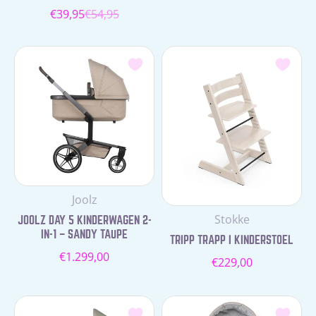
€39,95
€54,95
Verkoopprijs
Normale
prijs
Leverancier:
Joolz
Leverancier:
Stokke
JOOLZ DAY 5 KINDERWAGEN 2-
IN-1 – SANDY TAUPE
TRIPP TRAPP I KINDERSTOEL
Normale
€1.299,00
Normale
€229,00
prijs
prijs