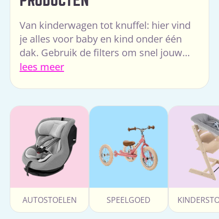
PRODUCTEN
Van kinderwagen tot knuffel: hier vind
je alles voor baby en kind onder één
dak. Gebruik de filters om snel jouw
favoriet te vinden – en laat je onderweg
lees meer
verrassen.
AUTOSTOELEN
SPEELGOED
KINDERST