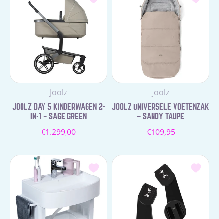
Leverancier:
Leverancier:
Joolz
Joolz
JOOLZ DAY 5 KINDERWAGEN 2-
JOOLZ UNIVERSELE VOETENZAK
IN-1 – SAGE GREEN
– SANDY TAUPE
Normale
Normale
€1.299,00
€109,95
prijs
prijs