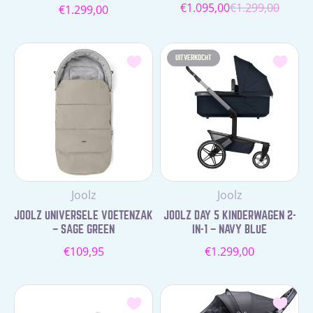
€1.095,00
€1.299,00
Normale
€1.299,00
Verkoopprijs
Normale
prijs
prijs
UITVERKOCHT
Leverancier:
Leverancier:
Joolz
Joolz
JOOLZ UNIVERSELE VOETENZAK
JOOLZ DAY 5 KINDERWAGEN 2-
– SAGE GREEN
IN-1 – NAVY BLUE
Normale
Normale
€109,95
€1.299,00
prijs
prijs